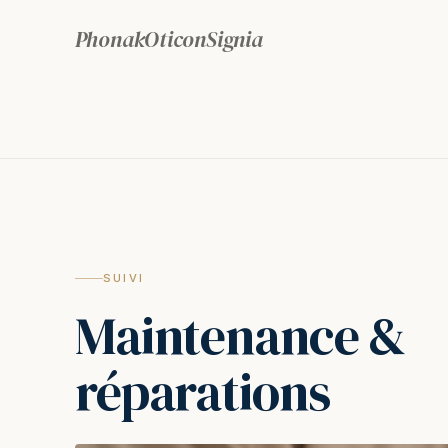
Phonak
Oticon
Signia
SUIVI
Maintenance &
réparations