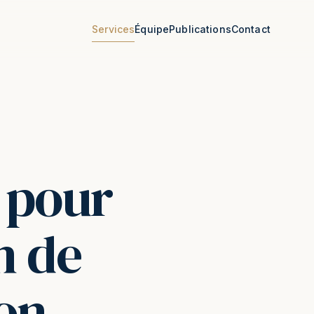
Services
Équipe
Publications
Contact
 pour
n de
on.